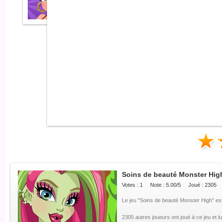
Soins de beauté Monster Hig
Votes :
1
Note :
5.00
/5
Joué : 2305
Le jeu "Soins de beauté Monster High" est
2305 autres joueurs ont joué à ce jeu et l