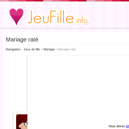
Mariage raté
Navigation
Jeux de fille
>
Mariage
>
Mariage raté
Vous devez
té